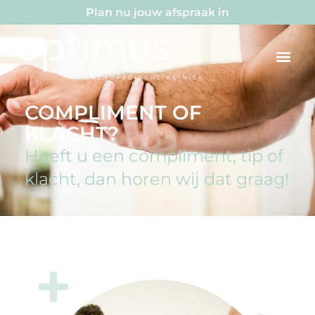
Plan nu jouw afspraak in
COMPLIMENT OF
KLACHT?
Heeft u een compliment, tip of
klacht, dan horen wij dat graag!